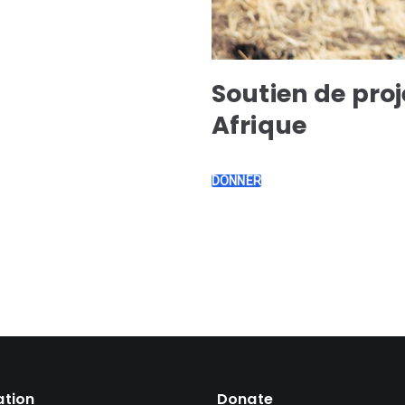
Soutien de proj
Afrique
DONNER
ation
Donate